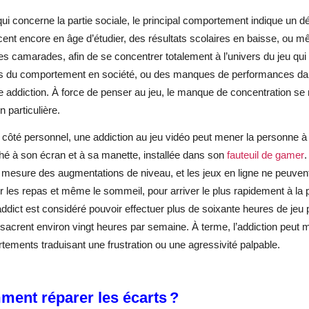
ui concerne la partie sociale, le principal comportement indique un dési
ent encore en âge d’étudier, des résultats scolaires en baisse, ou mê
s camarades, afin de se concentrer totalement à l’univers du jeu qui 
es du comportement en société, ou des manques de performances dan
e addiction. À force de penser au jeu, le manque de concentration se ma
n particulière.
 côté personnel, une addiction au jeu vidéo peut mener la personne à 
hé à son écran et à sa manette, installée dans son
fauteuil de gamer
.
à mesure des augmentations de niveau, et les jeux en ligne ne peuven
er les repas et même le sommeil, pour arriver le plus rapidement à la
dict est considéré pouvoir effectuer plus de soixante heures de jeu 
sacrent environ vingt heures par semaine. À terme, l’addiction peut 
ements traduisant une frustration ou une agressivité palpable.
ent réparer les écarts ?