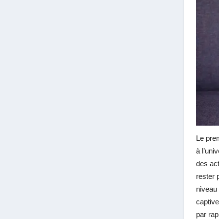
Le prem
à l’uni
des act
rester
niveau 
captive
par rap