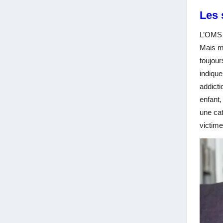
Les 
L’OMS (
Mais mê
toujour
indique
addicti
enfant,
une cat
victime