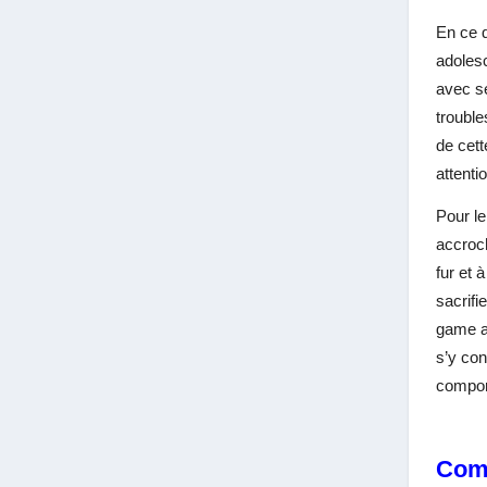
En ce q
adolesc
avec se
troubl
de cett
attentio
Pour le
accroc
fur et 
sacrifi
game ad
s’y con
comport
Comm