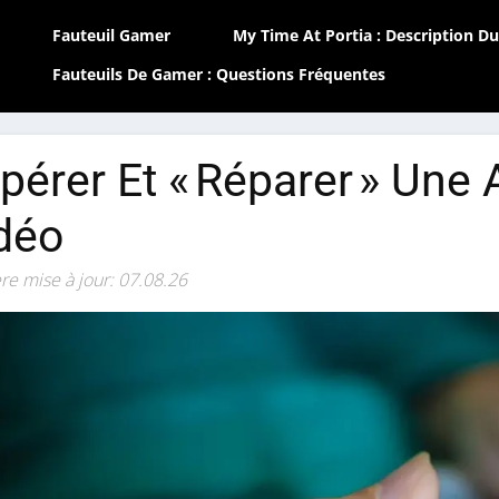
Fauteuil Gamer
My Time At Portia : Description Du
Fauteuils De Gamer : Questions Fréquentes
pérer Et « Réparer » Une
déo
re mise à jour: 07.08.26