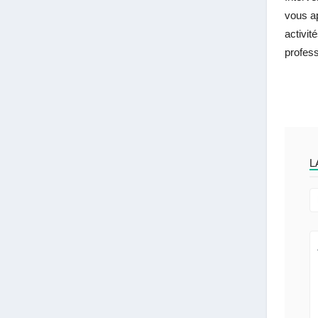
vous ap
activit
profess
L