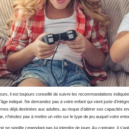
leurs, il est toujours conseillé de suivre les recommandations indiqué
l’âge indiqué. Ne demandez pas à votre enfant qui vient juste d’intégr
rmes déjà destinées aux adultes, au risque d’altérer ses capacités 
âge, n’hésitez pas à mettre un véto sur le type de jeu auquel votre ent
nir ne signifie cependant pas lui interdire de jouer. Au contraire, il s’agi