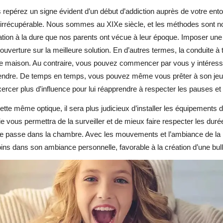
 repérez un signe évident d’un début d’addiction auprès de votre ent
t irrécupérable. Nous sommes au XIXe siècle, et les méthodes sont 
tion à la dure que nos parents ont vécue à leur époque. Imposer une di
ouverture sur la meilleure solution. En d’autres termes, la conduite à 
re maison. Au contraire, vous pouvez commencer par vous y intéresse
ndre. De temps en temps, vous pouvez même vous prêter à son jeu, e
xercer plus d’influence pour lui réapprendre à respecter les pauses et 
tte même optique, il sera plus judicieux d’installer les équipements
ie vous permettra de la surveiller et de mieux faire respecter les dur
 se passe dans la chambre. Avec les mouvements et l’ambiance de la 
ns dans son ambiance personnelle, favorable à la création d’une bulle 