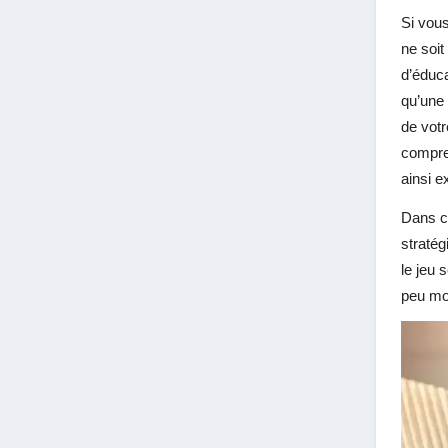
Si vous
ne soi
d’éduca
qu’une 
de vot
compre
ainsi e
Dans ce
stratég
le jeu
peu moi