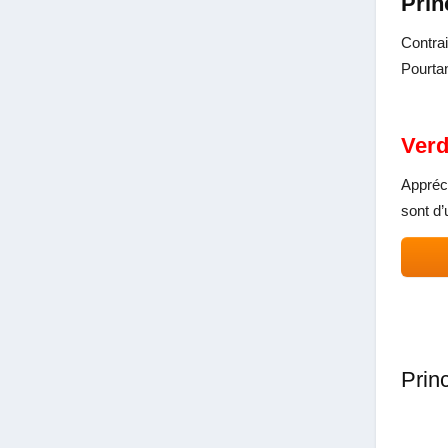
Prin
Contrai
Pourtan
Verd
Appréci
sont d’
Prin