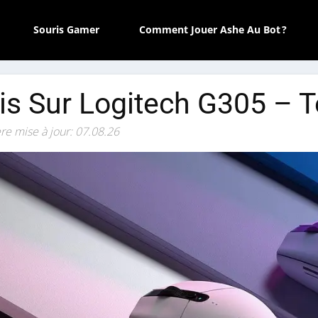
Souris Gamer
Comment Jouer Ashe Au Bot ?
is Sur Logitech G305 – Te
re mise à jour: 07.08.26