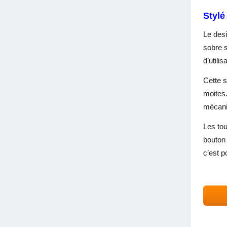
Stylé
Le desi
sobre 
d’utili
Cette s
moites.
mécani
Les tou
bouton 
c’est p