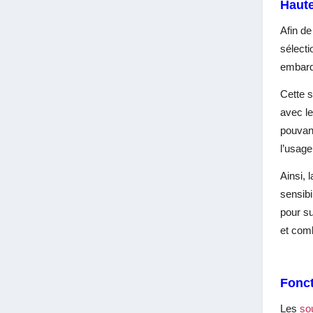
Haut
Afin de
sélecti
embarq
Cette 
avec le
pouvant
l’usage
Ainsi, 
sensibi
pour su
et comb
Fonct
Les
so