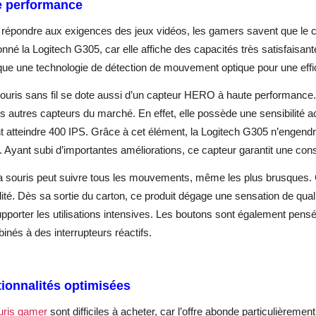
e performance
 répondre aux exigences des jeux vidéos, les gamers savent que le c
onné la Logitech G305, car elle affiche des capacités très satisfaisan
ue une technologie de détection de mouvement optique pour une effic
souris sans fil se dote aussi d’un capteur HERO à haute performanc
s autres capteurs du marché. En effet, elle possède une sensibilité 
 atteindre 400 IPS. Grâce à cet élément, la Logitech G305
n’engendr
. Ayant subi d’importantes améliorations, ce capteur garantit une con
la souris peut suivre tous les mouvements, même les plus brusques. 
lité. Dès sa sortie du carton, ce produit dégage une sensation de qualit
pporter les utilisations intensives. Les boutons sont également pensé
inés à des interrupteurs réactifs.
ionnalités optimisées
uris gamer
sont difficiles à acheter, car l’offre abonde particulièrem