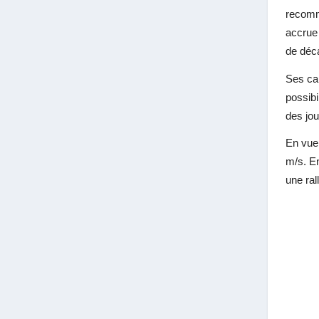
recomma
accrue 
de déc
Ses cap
possibi
des jo
En vue 
m/s. En
une ra