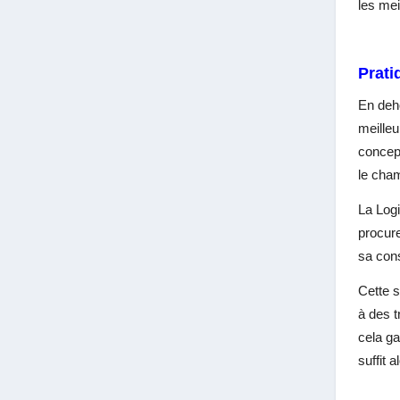
les mei
Prati
En deh
meilleu
concept
le cham
La Log
procur
sa con
Cette s
à des t
cela ga
suffit 