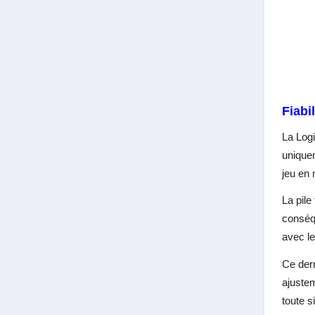
Fiabil
La Log
uniquem
jeu en 
La pile
conséqu
avec le
Ce dern
ajustem
toute s