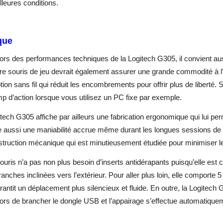
lleures conditions.
que
ors des performances techniques de la Logitech G305,
il convient au
re souris de jeu devrait également assurer une grande commodité à l’
ion sans fil qui réduit les encombrements pour offrir plus de liberté. S
p d’action lorsque vous utilisez un PC fixe par exemple.
itech G305
affiche par ailleurs une fabrication ergonomique qui lui pe
e aussi une maniabilité accrue même durant les longues sessions de 
struction mécanique qui est minutieusement étudiée pour minimiser 
ouris n’a pas non plus besoin d’inserts antidérapants puisqu’elle es
ranches inclinées vers l’extérieur. Pour aller plus loin, elle comporte
rantit un déplacement plus silencieux et fluide. En outre, la Logitech
alors de brancher le dongle USB et l’appairage s’effectue automatique