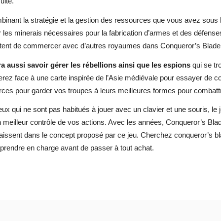
uite.
inant la stratégie et la gestion des ressources que vous avez sous la
r les minerais nécessaires pour la fabrication d’armes et des défens
tent de commercer avec d’autres royaumes dans Conqueror’s Blade
dra aussi savoir gérer les rébellions ainsi que les espions
qui se t
rez face à une carte inspirée de l’Asie médiévale pour essayer de colo
rces pour garder vos troupes à leurs meilleures formes pour combatt
ux qui ne sont pas habitués à jouer avec un clavier et une souris, l
n meilleur contrôle de vos actions. Avec les années, Conqueror’s B
issent dans le concept proposé par ce jeu. Cherchez conqueror’s blad
 prendre en charge avant de passer à tout achat.