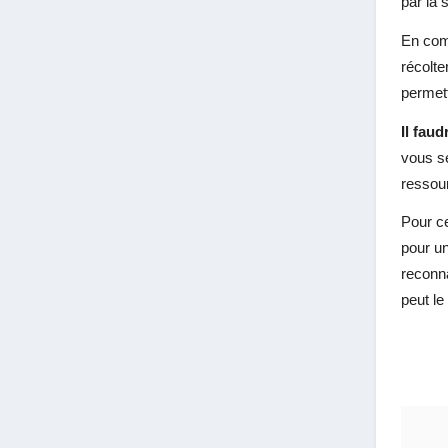
par la s
En comb
récolte
permet
Il fau
vous se
ressou
Pour ce
pour u
reconna
peut le