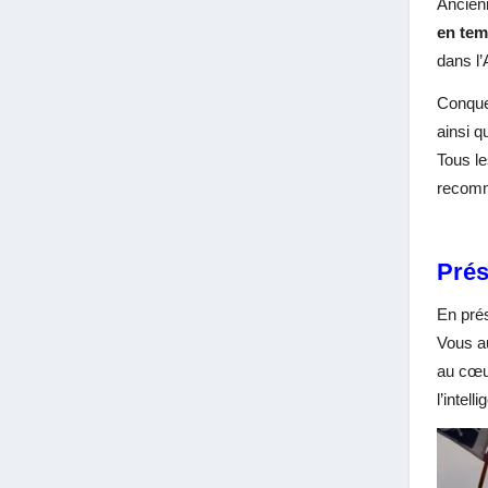
Ancien
en tem
dans l’
Conque
ainsi q
Tous le
recomm
Prés
En pré
Vous au
au cœu
l’intell