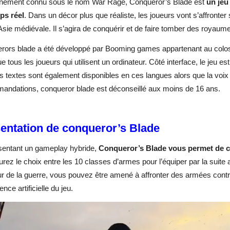
nement connu sous le nom War Rage, Conqueror’s Blade est
un jeu
ps réel
. Dans un décor plus que réaliste, les joueurs vont s’affront
Asie médiévale. Il s’agira de conquérir et de faire tomber des royaumes
rors blade a été développé par Booming games appartenant au colos
ue tous les joueurs qui utilisent un ordinateur. Côté interface, le jeu est
s textes sont également disponibles en ces langues alors que la voix
andations, conqueror blade est déconseillé aux moins de 16 ans.
entation de conqueror’s Blade
sentant un gameplay hybride,
Conqueror’s Blade vous permet de c
rez le choix entre les 10 classes d’armes pour l’équiper par la suite
r de la guerre, vous pouvez être amené à affronter des armées contr
igence artificielle du jeu.