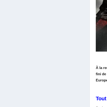
À la r
fini de
Europe
Tout