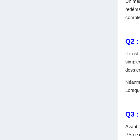
Un mess
redémar
compte 
Q2 :
Il exis
simple
dossier
Néanmoi
Lorsque
Q3 :
Avant t
PS ne m