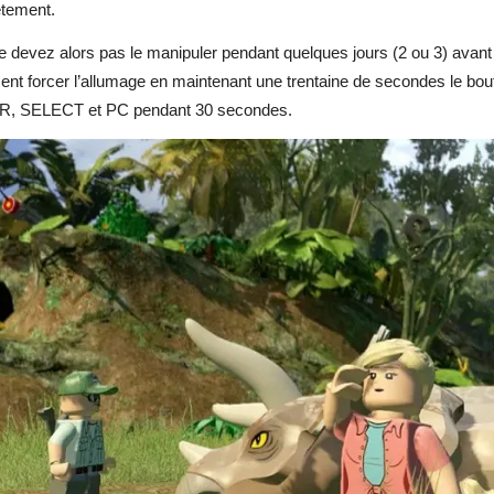
tement.
 devez alors pas le manipuler pendant quelques jours (2 ou 3) avant
ent forcer l’allumage en maintenant une trentaine de secondes le b
 SELECT et PC pendant 30 secondes.