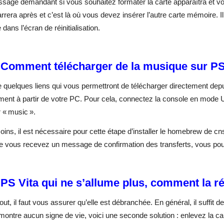
age demandant si vous souhaitez formater la carte apparaîtra et vo
rera après et c’est là où vous devez insérer l’autre carte mémoire. I
dans l’écran de réinitialisation.
 Comment télécharger de la musique sur PS
te quelques liens qui vous permettront de télécharger directement de
ment à partir de votre PC. Pour cela, connectez la console en mode 
 « music ».
ns, il est nécessaire pour cette étape d’installer le homebrew de cns
 vous recevez un message de confirmation des transferts, vous pouve
 PS Vita qui ne s’allume plus, comment la réi
out, il faut vous assurer qu’elle est débranchée. En général, il suffit d
ontre aucun signe de vie, voici une seconde solution : enlevez la ca