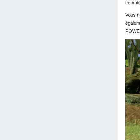
complè
Vous ne
égalem
POWER,