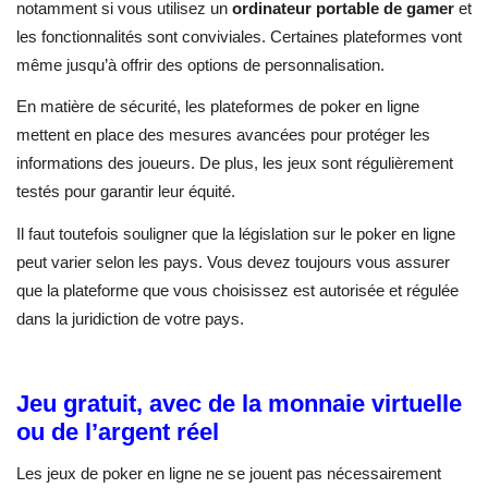
notamment si vous utilisez un
ordinateur portable de gamer
et
les fonctionnalités sont conviviales. Certaines plateformes vont
même jusqu’à offrir des options de personnalisation.
En matière de sécurité, les plateformes de poker en ligne
mettent en place des mesures avancées pour protéger les
informations des joueurs. De plus, les jeux sont régulièrement
testés pour garantir leur équité.
Il faut toutefois souligner que la législation sur le poker en ligne
peut varier selon les pays. Vous devez toujours vous assurer
que la plateforme que vous choisissez est autorisée et régulée
dans la juridiction de votre pays.
Jeu gratuit, avec de la monnaie virtuelle
ou de l’argent réel
Les jeux de poker en ligne ne se jouent pas nécessairement